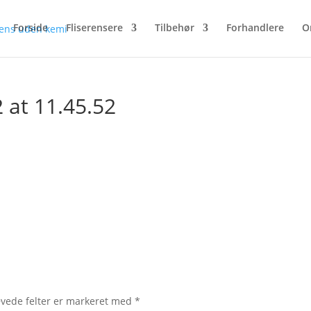
Forside
Fliserensere
Tilbehør
Forhandlere
O
 at 11.45.52
vede felter er markeret med
*