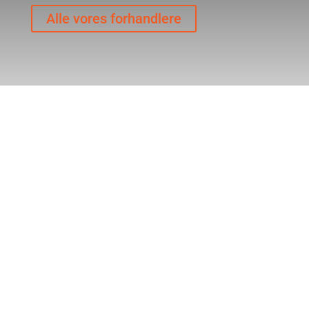
Alle vores forhandlere
Kontakt
Bødkervej 5, DK-5750 Ringe