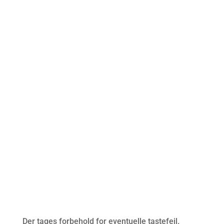
mail@kwern.dk
+45 48 44 88 00
Kwern ApS
Der tages forbehold for eventuelle tastefejl.