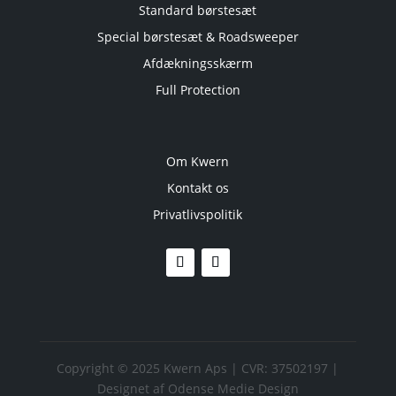
Standard børstesæt
Special børstesæt & Roadsweeper
Afdækningsskærm
Full Protection
Om Kwern
Kontakt os
Privatlivspolitik
Copyright © 2025 Kwern Aps | CVR: 37502197 |
Designet af
Odense Medie Design